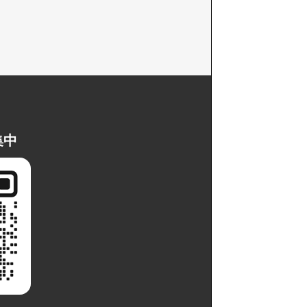
ル生募集中
集中
LINEで
ぐ相談