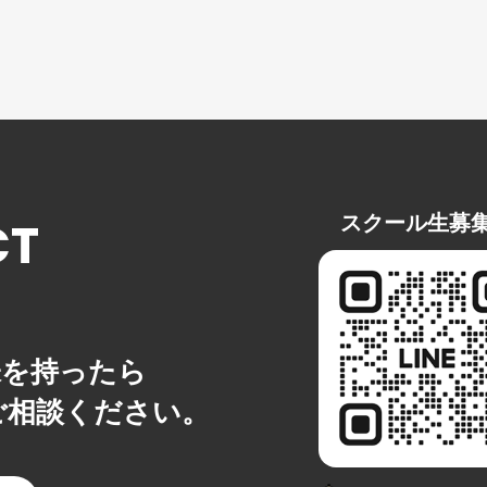
L
VOICE’S
スクー
スクール生からの声
スクール生募
CT
STUDIO
スタジオ
INFORMATION
味を持ったら
今す
でご相談ください。
お知らせ
よくある質問