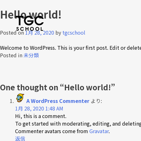
Skip
Hello world!
to
content
Posted on
1月 28, 2020
by
tgcschool
Welcome to WordPress. This is your first post. Edit or delete 
Posted in
未分類
投
稿
One thought on “
Hello world!
”
ナ
A WordPress Commenter
より:
ビ
1月 28, 2020 1:48 AM
ゲ
Hi, this is a comment.
To get started with moderating, editing, and deleti
ー
Commenter avatars come from
Gravatar
.
シ
返信